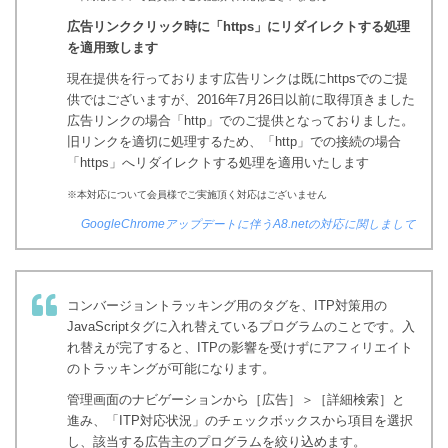
広告リンククリック時に「https」にリダイレクトする処理
を適用致します
現在提供を行っております広告リンクは既にhttpsでのご提
供ではございますが、2016年7月26日以前に取得頂きました
広告リンクの場合「http」でのご提供となっておりました。
旧リンクを適切に処理するため、「http」での接続の場合
「https」へリダイレクトする処理を適用いたします
※本対応について会員様でご実施頂く対応はございません
GoogleChromeアップデートに伴うA8.netの対応に関しまして
コンバージョントラッキング用のタグを、ITP対策用の
JavaScriptタグに入れ替えているプログラムのことです。入
れ替えが完了すると、ITPの影響を受けずにアフィリエイト
のトラッキングが可能になります。
管理画面のナビゲーションから［広告］＞［詳細検索］と
進み、「ITP対応状況」のチェックボックスから項目を選択
し、該当する広告主のプログラムを絞り込めます。