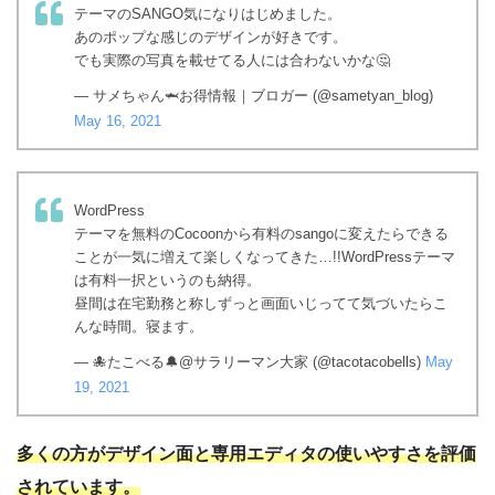
テーマのSANGO気になりはじめました。
あのポップな感じのデザインが好きです。
でも実際の写真を載せてる人には合わないかな🤔
— サメちゃん🦈お得情報｜ブロガー (@sametyan_blog)
May 16, 2021
WordPress
テーマを無料のCocoonから有料のsangoに変えたらできる
ことが一気に増えて楽しくなってきた…!!WordPressテーマ
は有料一択というのも納得。
昼間は在宅勤務と称しずっと画面いじってて気づいたらこ
んな時間。寝ます。
— 🐙たこべる🔔@サラリーマン大家 (@tacotacobells)
May
19, 2021
多くの方がデザイン面と専用エディタの使いやすさを評価
されています。