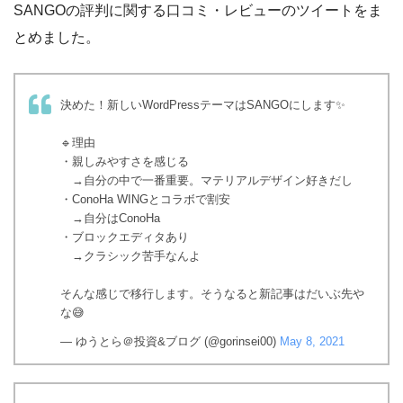
SANGOの評判に関する口コミ・レビューのツイートをま
とめました。
決めた！新しいWordPressテーマはSANGOにします✨
🔹理由
・親しみやすさを感じる
→自分の中で一番重要。マテリアルデザイン好きだし
・ConoHa WINGとコラボで割安
→自分はConoHa
・ブロックエディタあり
→クラシック苦手なんよ
そんな感じで移行します。そうなると新記事はだいぶ先や
な😅
— ゆうとら＠投資&ブログ (@gorinsei00)
May 8, 2021